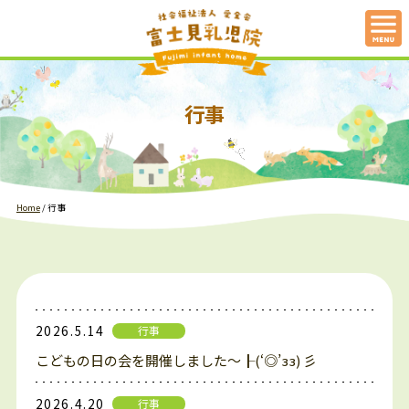
行事
Home
/
行事
2026.5.14
行事
こどもの日の会を開催しました～┠(‘◎’зз) 彡
2026.4.20
行事