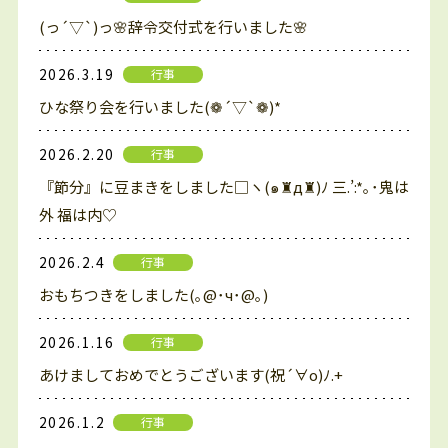
(っ´▽`)っ🌸辞令交付式を行いました🌸
2026.3.19
行事
ひな祭り会を行いました(❁´▽`❁)*
2026.2.20
行事
『節分』に豆まきをしました□ヽ(๑♜д♜)ﾉ 三.’:*｡･鬼は
外 福は内♡
2026.2.4
行事
おもちつきをしました(｡@･ч･@｡)
2026.1.16
行事
あけましておめでとうございます(祝´∀o)ﾉ.+
2026.1.2
行事