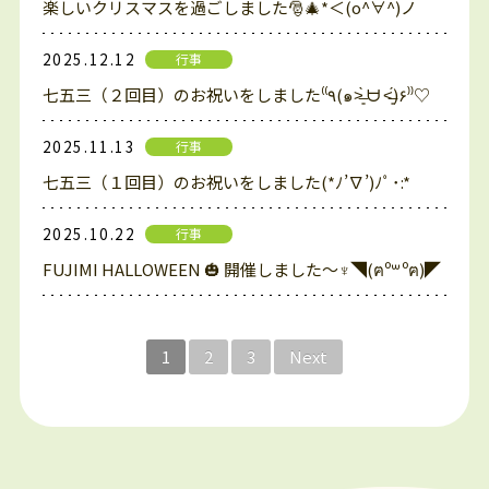
楽しいクリスマスを過ごしました🎅🎄*＜(o^∀^)ノ
2025.12.12
行事
七五三（２回目）のお祝いをしました⁽⁽٩(๑˃̶͈̀ ᗨ ˂̶͈́)۶⁾⁾♡
2025.11.13
行事
七五三（１回目）のお祝いをしました(*ﾉ’∇’)ﾉﾟ･:*
2025.10.22
行事
FUJIMI HALLOWEEN 🎃 開催しました～♆◥(ฅº꒳ºฅ)◤
1
2
3
Next